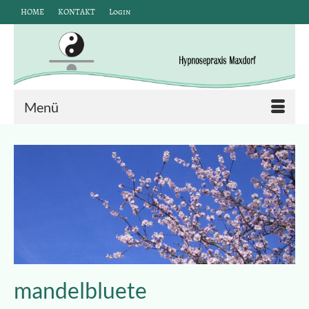
HOME
KONTAKT
Login
Menü
mandelbluete