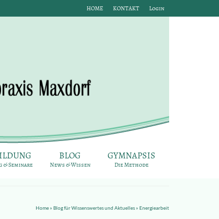
HOME
KONTAKT
Login
ILDUNG
BLOG
GYMNAPSIS
 & Seminare
News & Wissen
Die Methode
Home
»
Blog für Wissenswertes und Aktuelles
»
Energiearbeit