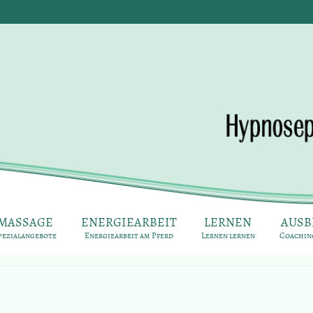
MASSAGE
ENERGIEARBEIT
LERNEN
AUSB
pezialangebote
Energiearbeit am Pferd
Lernen lernen
Coaching